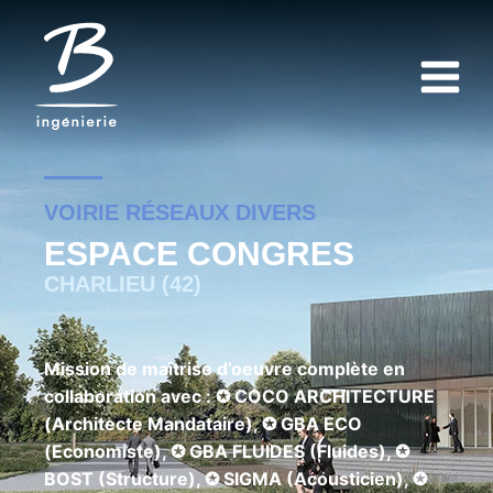
VOIRIE RÉSEAUX DIVERS
ESPACE CONGRES
CHARLIEU (42)
Mission de maîtrise d’oeuvre complète en
collaboration avec : ✪ COCO ARCHITECTURE
(Architecte Mandataire), ✪ GBA ECO
(Economiste), ✪ GBA FLUIDES (Fluides), ✪
BOST (Structure), ✪ SIGMA (Acousticien), ✪