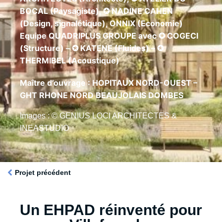
BOCAL (Paysagiste), ✪ NADINE CAHEN
(Design, signalétique), ONNIX (Economie)
Equipe QUADRIPLUS GROUPE avec ✪ COGECI
(Structure) – ✪ KATENE (Fluides) – ✪
THERMIBEL (Acoustique)
Maître d’ouvrage : HOPITAUX NORD-OUEST –
GHT RHONE NORD BEAUJOLAIS DOMBES
Images : © GENIUS LOCI ARCHITECTES &
INEASTUDIO
Projet précédent
Un EHPAD réinventé pour