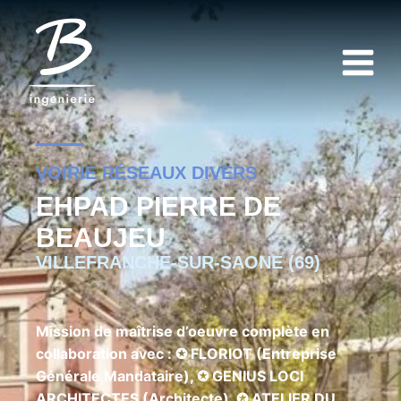
VOIRIE RÉSEAUX DIVERS
EHPAD PIERRE DE
BEAUJEU
VILLEFRANCHE-SUR-SAONE (69)
Mission de maîtrise d’oeuvre complète en
collaboration avec : ✪ FLORIOT (Entreprise
Générale Mandataire), ✪ GENIUS LOCI
ARCHITECTES (Architecte), ✪ ATELIER DU