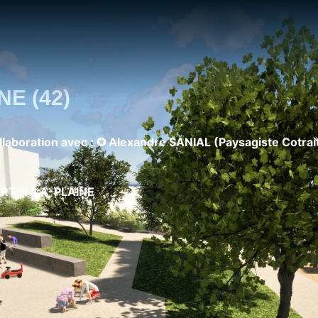
E (42)
laboration avec : ✪ Alexandre SANIAL (Paysagiste Cotrait
ARTIN-LA-PLAINE