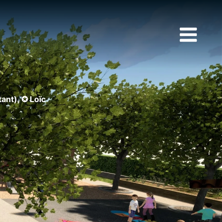
ant), ✪ Loïc