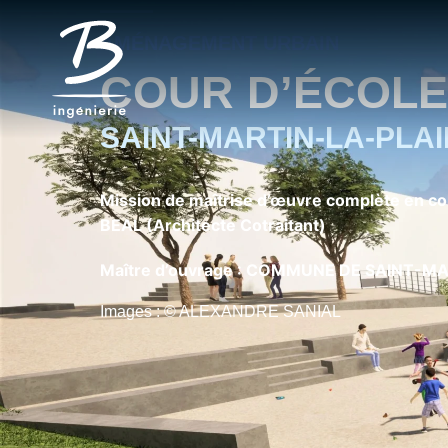
AMÉNAGEMENT URBAIN
COUR D’ÉCOLE
SAINT-MARTIN-LA-PLAIN
Mission de maîtrise d’œuvre complète en col
BEAL (Architecte Cotraitant)
Maître d’ouvrage : COMMUNE DE SAINT-M
Images : © ALEXANDRE SANIAL