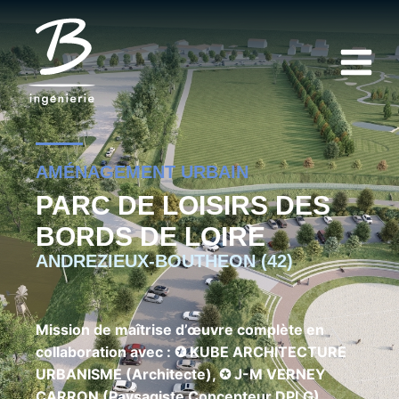
AMÉNAGEMENT URBAIN
PARC DE LOISIRS DES
BORDS DE LOIRE
ANDREZIEUX-BOUTHEON (42)
Mission de maîtrise d’œuvre complète en
collaboration avec : ✪ KUBE ARCHITECTURE
URBANISME (Architecte), ✪ J-M VERNEY
CARRON (Paysagiste Concepteur DPLG)